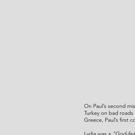
On Paul’s second mis
Turkey on bad roads 
Greece, Paul’s first 
Lydia was a 
“God-fear