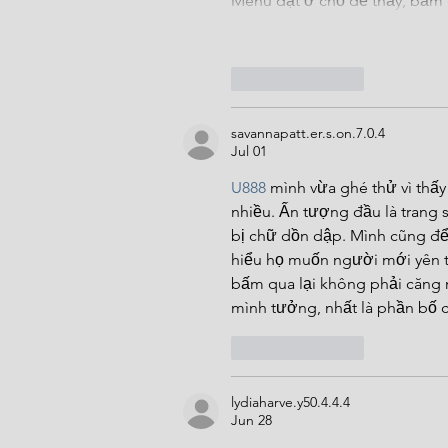
Menu đặt ở chỗ dễ thấy, bấm 
Like
Reply
savannapatt.er.s.on.7.0.4
Jul 01
U888
 mình vừa ghé thử vì thấy
nhiều. Ấn tượng đầu là trang 
bị chữ dồn dập. Mình cũng để 
hiểu họ muốn người mới yên tâ
bấm qua lại không phải căng 
mình tưởng, nhất là phần bố c
Like
Reply
lydiaharve.y50.4.4.4
Jun 28