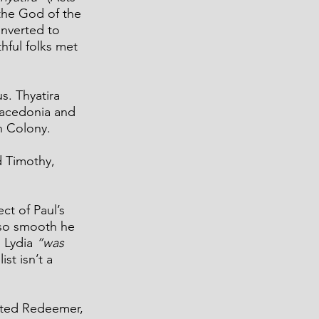
the God of the 
nverted to 
hful folks met 
s. Thyatira 
Macedonia and 
n Colony.
d Timothy, 
t of Paul’s 
 so smooth he 
 Lydia 
“was 
st isn’t a 
cted Redeemer, 