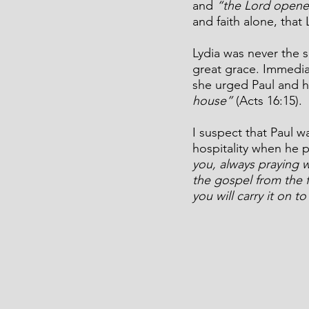
and 
“the Lord opened
and faith alone, that
Lydia was never the 
great grace. Immediat
she urged Paul and h
house”
 (Acts 16:15).
I suspect that Paul w
hospitality when he p
you, always praying wi
the gospel from the f
you will carry it on t