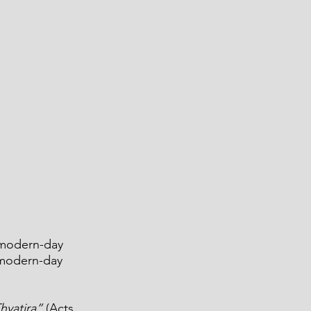
 modern-day 
 modern-day 
hyatira”
 (Acts 