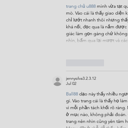
trang chủ u888
 mình vừa tạt q
mò. Vào cái là thấy giao diện 
chỉ lướt nhanh thôi nhưng thấ
khá nổi, đọc qua là nắm được 
giác làm gọn gàng chứ không n
nhìn, bấm qua lại mượt và các
Like
Reply
jennysilva3.2.3.12
Jul 02
Ball88
 dạo này thấy nhiều ngư
gì. Vào trang cái là thấy họ 
vì mỗi phần tách khối rõ ràng.
ở mục nào, không phải đoán. C
trang nên nhìn cũng yên tâm h