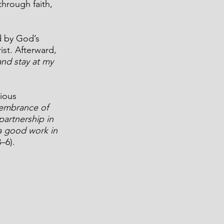
through faith, 
 by God’s 
st. Afterward, 
d stay at my 
ious 
membrance of 
partnership in 
 a good work in 
3–6).