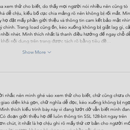
ua xem thử cho biết, do thấy mọi người nói nhiều nên cũng tò 
khá dễ chịu, kiểu bố cục chia mảng rõ nên không bị rối mắt. Mìn
y họ đặt mấy phần giới thiệu và thông tin cam kết bảo mật nhìn
ý chính. Trang load cũng ổn, kéo xuống không bị giật lag gì, c
hồi nhét. Mình thích nhất là thanh điều hướng để ngay chỗ d
 khối nội dung trên trang được tách rõ bằng tiêu đề…
Show More
ời nhắc nên mình ghé vào xem thử cho biết, chứ cũng chưa ch
làm giao diện khá gọn, chữ nghĩa dễ đọc, kéo xuống không bị ng
 Mình thích kiểu trình bày này vì đang lướt dở vẫn biết mình đan
ó đoạn giới thiệu họ để luôn thông tin SSL 128-bit ngay trên 
ơn chút, ít nhất là họ chịu ghi rõ mấy thứ cơ bản cho người mớ