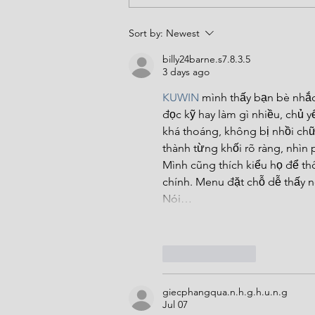
Sort by:
Newest
billy24barne.s7.8.3.5
3 days ago
KUWIN
 mình thấy bạn bè nhắc
đọc kỹ hay làm gì nhiều, chủ y
khá thoáng, không bị nhồi ch
thành từng khối rõ ràng, nhìn 
Mình cũng thích kiểu họ để th
chính. Menu đặt chỗ dễ thấy 
Nói…
Like
Reply
giecphangqua.n.h.g.h.u.n.g
Jul 07