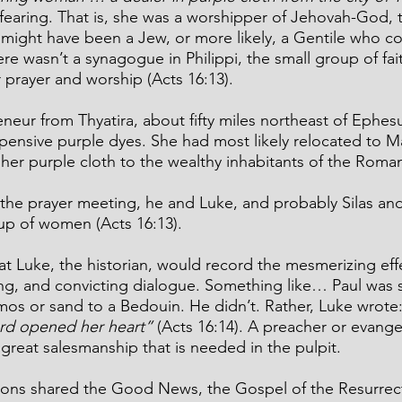
fearing. That is, she was a worshipper of Jehovah-God, 
ight have been a Jew, or more likely, a Gentile who co
e wasn’t a synagogue in Philippi, the small group of fait
r prayer and worship (Acts 16:13).
neur from Thyatira, about fifty miles northeast of Ephesu
xpensive purple dyes. She had most likely relocated to 
 her purple cloth to the wealthy inhabitants of the Roma
 the prayer meeting, he and Luke, and probably Silas an
oup of women (Acts 16:13).
 Luke, the historian, would record the mesmerizing effec
ng, and convicting dialogue. Something like… Paul was
imos or sand to a Bedouin. He didn’t. Rather, Luke wrote:
Lord opened her heart”
 (Acts 16:14). A preacher or evangeli
t great salesmanship that is needed in the pulpit.
ions shared the Good News, the Gospel of the Resurre