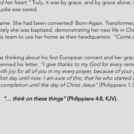
 her heart.” 
Truly, it was by grace, and by grace alone, 
 Lydia was saved.
same. She had been converted! Born-Again. Transformed
ely she was baptized, demonstrating her new life in Chri
is team to use her home as their headquarters. 
“Come an
as thinking about his first European convert and her grac
enned his letter. 
“I give thanks to my God for every re
th joy for all of you in my every prayer, because of your 
irst day until now. I am sure of this, that he who started
o completion until the day of Christ Jesus”
 (Philippians 1:
“… think on these things”
 (Philippians 4:8, KJV).