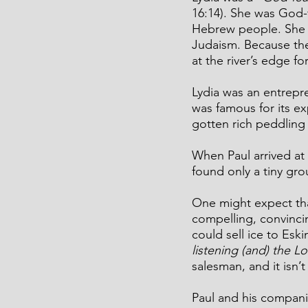
16:14). She was God-
Hebrew people. She m
Judaism. Because ther
at the river’s edge fo
Lydia was an entrepre
was famous for its e
gotten rich peddling
When Paul arrived at
found only a tiny gr
One might expect that
compelling, convinci
could sell ice to Esk
listening (and) the 
salesman, and it isn’
Paul and his compan