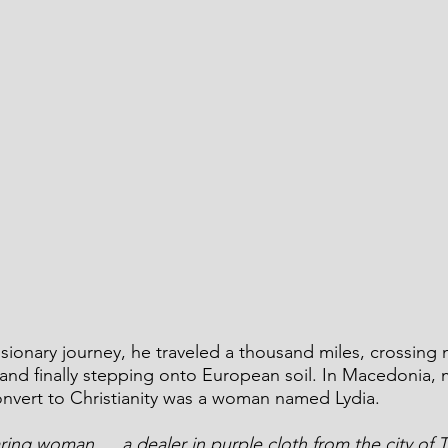
sionary journey, he traveled a thousand miles, crossing
and finally stepping onto European soil. In Macedonia,
convert to Christianity was a woman named Lydia.
ing woman … a dealer in purple cloth from the city of T