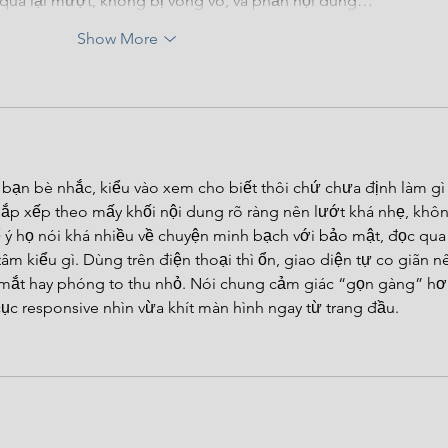
qua lại mượt, không bị vòng vo, và phần nội dung…
Show More
 bạn bè nhắc, kiểu vào xem cho biết thôi chứ chưa định làm gì
sắp xếp theo mấy khối nội dung rõ ràng nên lướt khá nhẹ, khô
ý họ nói khá nhiều về chuyện minh bạch với bảo mật, đọc qua 
m kiểu gì. Dùng trên điện thoại thì ổn, giao diện tự co giãn n
mắt hay phóng to thu nhỏ. Nói chung cảm giác “gọn gàng” hơ
ục responsive nhìn vừa khít màn hình ngay từ trang đầu.